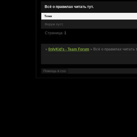
Всё о правилах читать тут.
Тема
Форум пуст.
Страница:
1
»
0nlyKid's - Team Forum
»
Всё о правилах читать т