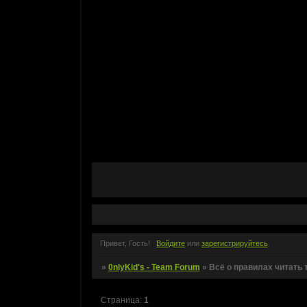
Привет, Гость!
Войдите
или
зарегистрируйтесь
.
»
0nlyKid's - Team Forum
»
Всё о правилах читать т
Страница:
1